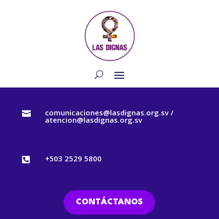
comunicaciones@lasdignas.org.sv /

atencion@lasdignas.org.sv
+503 2529 5800

CONTÁCTANOS