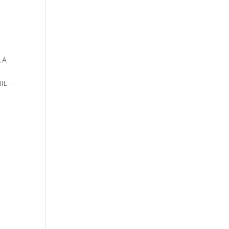
LA
L -