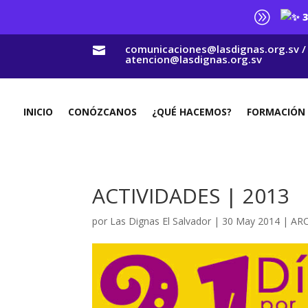
A
3
comunicaciones@lasdignas.org.sv /

atencion@lasdignas.org.sv
INICIO
CONÓZCANOS
¿QUÉ HACEMOS?
FORMACIÓN
ACTIVIDADES | 2013
por
Las Dignas El Salvador
|
30 May 2014
|
AR