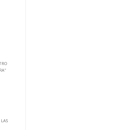
NTRO
RA"
 LAS