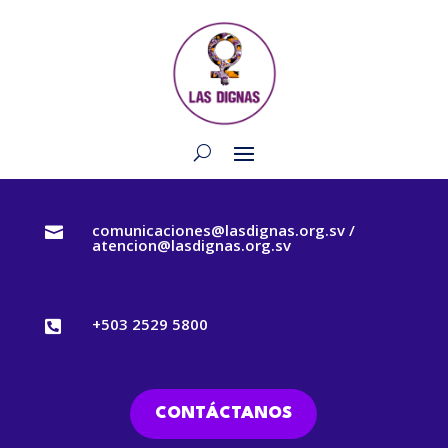
comunicaciones@lasdignas.org.sv /

atencion@lasdignas.org.sv
+503 2529 5800

CONTÁCTANOS