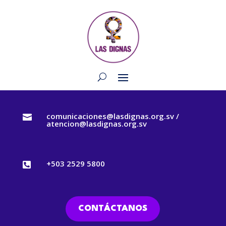
comunicaciones@lasdignas.org.sv /

atencion@lasdignas.org.sv
+503 2529 5800

CONTÁCTANOS