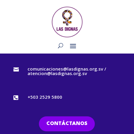
comunicaciones@lasdignas.org.sv /

atencion@lasdignas.org.sv
+503 2529 5800

CONTÁCTANOS