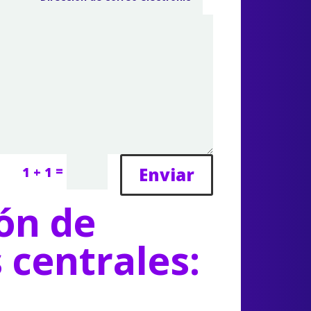
=
Enviar
1 + 1
ón de
s centrales: