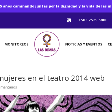
5 años caminando juntas por la dignidad y la vida de las m
+503 2529 5800

MONITOREOS
NOTICIAS Y EVENTOS
C
mujeres en el teatro 2014 web
omentarios