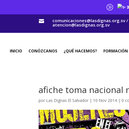
A
3
comunicaciones@lasdignas.org.sv /

atencion@lasdignas.org.sv
INICIO
CONÓZCANOS
¿QUÉ HACEMOS?
FORMACIÓN
afiche toma nacional 
por
Las Dignas El Salvador
|
10 Nov 2014
|
0 c