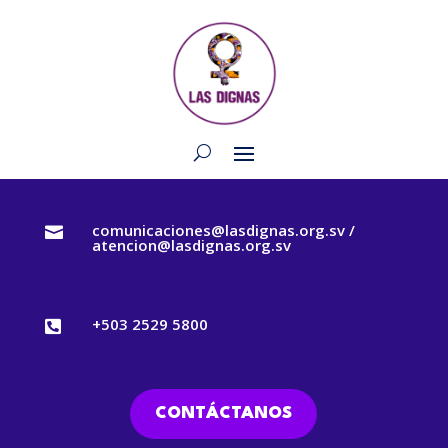
comunicaciones@lasdignas.org.sv /

atencion@lasdignas.org.sv
+503 2529 5800

CONTÁCTANOS