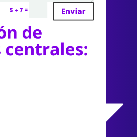
=
Enviar
5 + 7
ón de
s centrales: