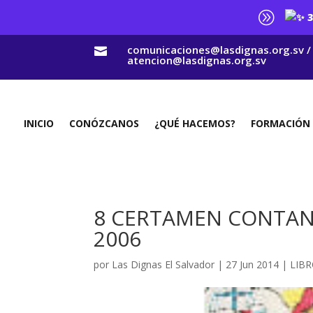
A
3
comunicaciones@lasdignas.org.sv /

atencion@lasdignas.org.sv
INICIO
CONÓZCANOS
¿QUÉ HACEMOS?
FORMACIÓN
8 CERTAMEN CONTAN
2006
por
Las Dignas El Salvador
|
27 Jun 2014
|
LIBR