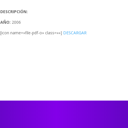
DESCRIPCIÓN:
AÑO:
2006
[icon name=»file-pdf-o» class=»»]
DESCARGAR