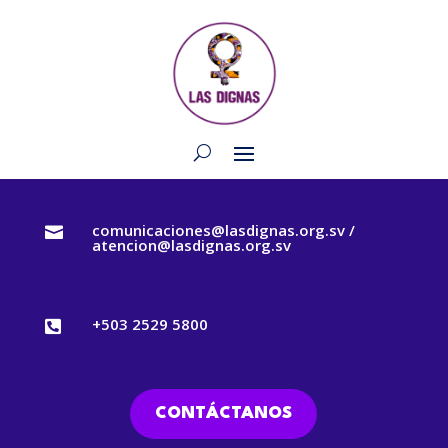
comunicaciones@lasdignas.org.sv /

atencion@lasdignas.org.sv
+503 2529 5800

CONTÁCTANOS