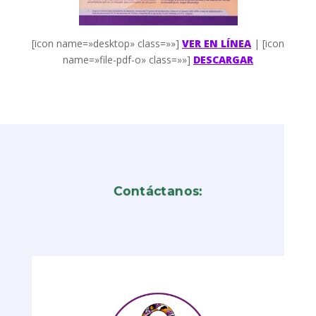
[icon name=»desktop» class=»»]
VER EN LÍNEA
| [icon
name=»file-pdf-o» class=»»]
DESCARGAR
Contáctanos: