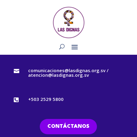
comunicaciones@lasdignas.org.sv /

atencion@lasdignas.org.sv
+503 2529 5800

CONTÁCTANOS