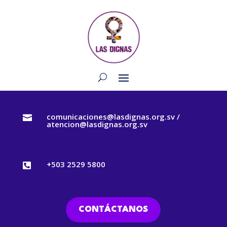
comunicaciones@lasdignas.org.sv /

atencion@lasdignas.org.sv
+503 2529 5800

CONTÁCTANOS