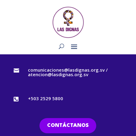
comunicaciones@lasdignas.org.sv /

atencion@lasdignas.org.sv
+503 2529 5800

CONTÁCTANOS