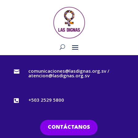
comunicaciones@lasdignas.org.sv /

atencion@lasdignas.org.sv
+503 2529 5800

CONTÁCTANOS