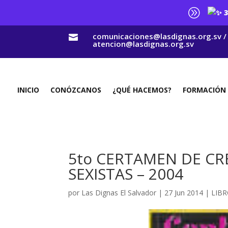
A
3
comunicaciones@lasdignas.org.sv /

atencion@lasdignas.org.sv
INICIO
CONÓZCANOS
¿QUÉ HACEMOS?
FORMACIÓN
5to CERTAMEN DE CR
SEXISTAS – 2004
por
Las Dignas El Salvador
|
27 Jun 2014
|
LIBR