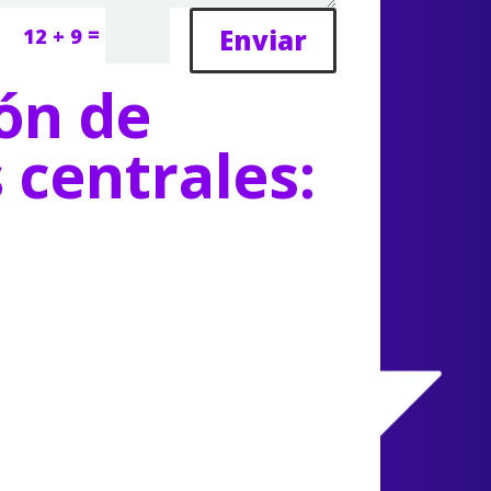
=
Enviar
12 + 9
ón de
s centrales: