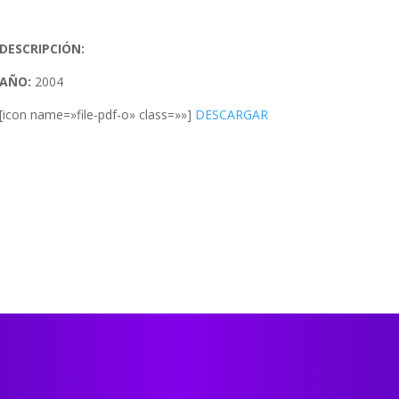
DESCRIPCIÓN:
AÑO:
2004
[icon name=»file-pdf-o» class=»»]
DESCARGAR