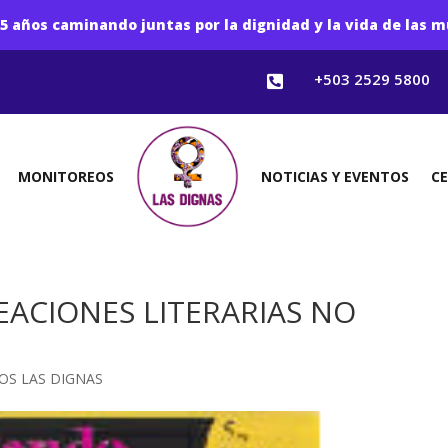
5 años caminando juntas por la dignidad y la vida de las m
+503 2529 5800

MONITOREOS
NOTICIAS Y EVENTOS
C
EACIONES LITERARIAS NO
OS LAS DIGNAS