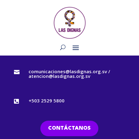
comunicaciones@lasdignas.org.sv /

atencion@lasdignas.org.sv
+503 2529 5800

CONTÁCTANOS