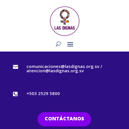
comunicaciones@lasdignas.org.sv /

atencion@lasdignas.org.sv
+503 2529 5800

CONTÁCTANOS