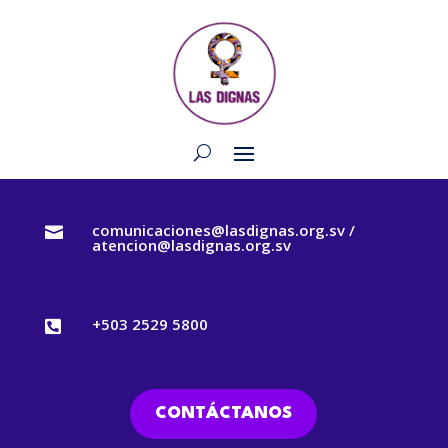
comunicaciones@lasdignas.org.sv /

atencion@lasdignas.org.sv
+503 2529 5800

CONTÁCTANOS