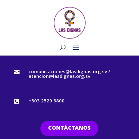
comunicaciones@lasdignas.org.sv /

atencion@lasdignas.org.sv
+503 2529 5800

CONTÁCTANOS