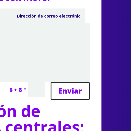
=
Enviar
6 + 8
ón de
s centrales: