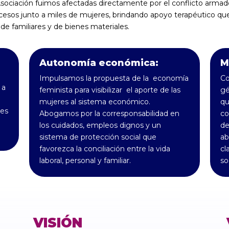
sociación fuimos afectadas directamente por el conflicto arma
esos junto a miles de mujeres, brindando apoyo terapéutico que 
 de familiares y de bienes materiales.
Autonomía económica:
M
Impulsamos la propuesta de la economía
Co
 a
feminista para visibilizar el aporte de las
gé
mujeres al sistema económico.
qu
des
Abogamos por la corresponsabilidad en
co
los cuidados, empleos dignos y un
de
sistema de protección social que
ab
favorezca la conciliación entre la vida
cl
laboral, personal y familiar.
so
VISIÓN