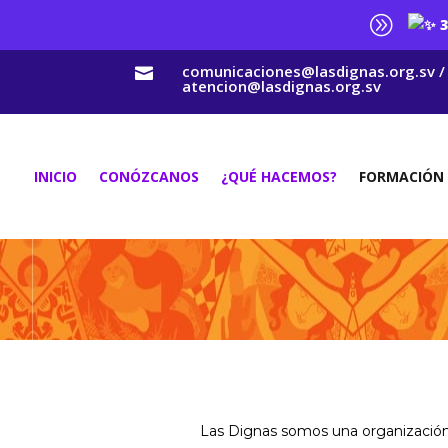
A
3
comunicaciones@lasdignas.org.sv /

atencion@lasdignas.org.sv
INICIO
CONÓZCANOS
¿QUÉ HACEMOS?
FORMACIÓN
Las Dignas somos una organización p