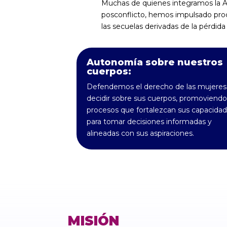
Muchas de quienes integramos la A
posconflicto, hemos impulsado proc
las secuelas derivadas de la pérdida
Autonomía sobre nuestros
cuerpos:
Defendemos el derecho de las mujeres
decidir sobre sus cuerpos, promoviendo
procesos que fortalezcan sus capacida
para tomar decisiones informadas y
alineadas con sus aspiraciones.
MISIÓN