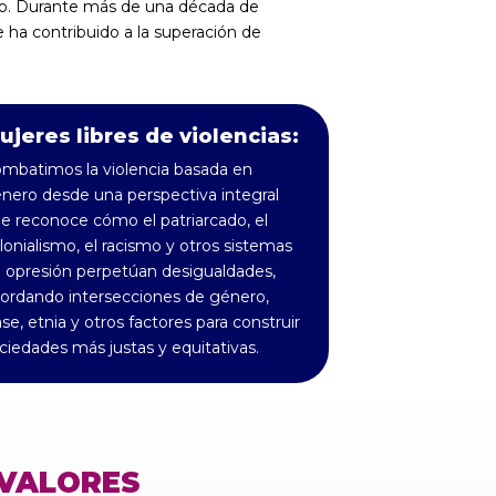
do. Durante más de una década de
ha contribuido a la superación de
ujeres libres de violencias:
mbatimos la violencia basada en
nero desde una perspectiva integral
e reconoce cómo el patriarcado, el
lonialismo, el racismo y otros sistemas
 opresión perpetúan desigualdades,
ordando intersecciones de género,
ase, etnia y otros factores para construir
ciedades más justas y equitativas.
VALORES