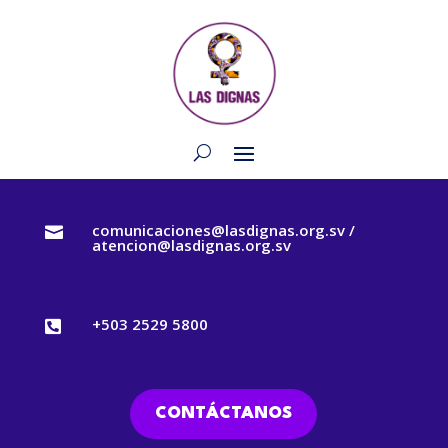
comunicaciones@lasdignas.org.sv /

atencion@lasdignas.org.sv
+503 2529 5800

CONTÁCTANOS