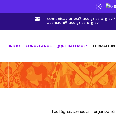
A
3
comunicaciones@lasdignas.org.sv /

atencion@lasdignas.org.sv
INICIO
CONÓZCANOS
¿QUÉ HACEMOS?
FORMACIÓN
Las Dignas somos una organización p