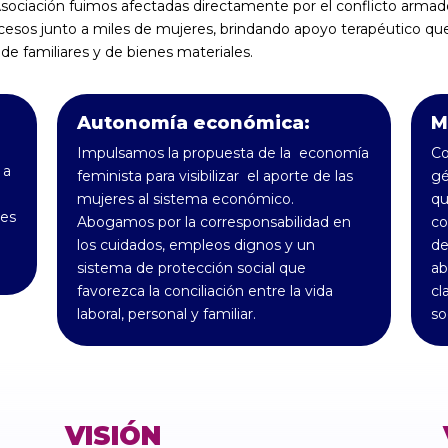
sociación fuimos afectadas directamente por el conflicto arma
esos junto a miles de mujeres, brindando apoyo terapéutico que 
 de familiares y de bienes materiales.
Autonomía económica:
M
Impulsamos la propuesta de la economía
Co
 a
feminista para visibilizar el aporte de las
gé
mujeres al sistema económico.
qu
des
Abogamos por la corresponsabilidad en
co
los cuidados, empleos dignos y un
de
sistema de protección social que
ab
favorezca la conciliación entre la vida
cl
laboral, personal y familiar.
so
VISIÓN