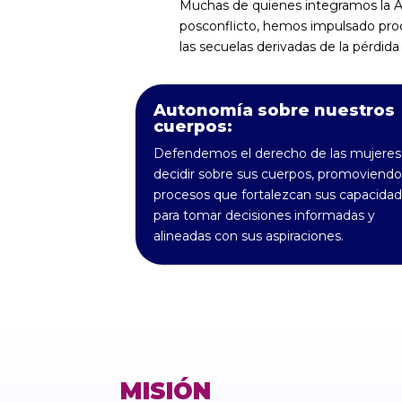
Muchas de quienes integramos la A
posconflicto, hemos impulsado proc
las secuelas derivadas de la pérdida
Autonomía sobre nuestros
cuerpos:
Defendemos el derecho de las mujeres
decidir sobre sus cuerpos, promoviendo
procesos que fortalezcan sus capacida
para tomar decisiones informadas y
alineadas con sus aspiraciones.
MISIÓN