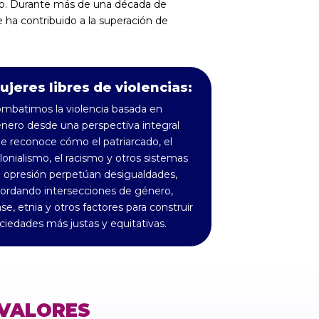
do. Durante más de una década de
ha contribuido a la superación de
ujeres libres de violencias:
mbatimos la violencia basada en
nero desde una perspectiva integral
e reconoce cómo el patriarcado, el
lonialismo, el racismo y otros sistemas
 opresión perpetúan desigualdades,
ordando intersecciones de género,
ase, etnia y otros factores para construir
ciedades más justas y equitativas.
VALORES