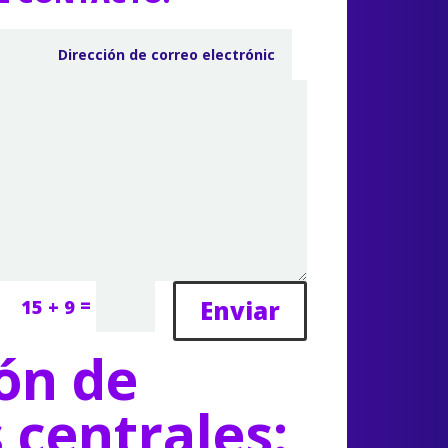
=
Enviar
15 + 9
ón de
s centrales: