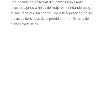
una década de posconflicto, hemos impulsado
procesos junto a miles de mujeres, brindando apoyo
terapéutico que ha contribuido a la superación de las
secuelas derivadas de la pérdida de familiares y de
bienes materiales.
Autonomía sobre nuestros cuerpos:
Defendemos el derecho de las mujeres a decidir sobre
sus cuerpos, promoviendo procesos que fortalezcan
sus capacidades para tomar decisiones informadas y
alineadas con sus aspiraciones.
Autonomía económica:
Impulsamos la propuesta de la economía feminista
para visibilizar el aporte de las mujeres al sistema
económico. Abogamos por la corresponsabilidad en
los cuidados, empleos dignos y un sistema de
protección social que favorezca la conciliación entre la
vida laboral, personal y familiar.