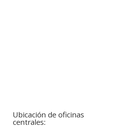
Nombre completo
Dirección de correo
electrónico
Asunto
Mensaje
15 + 12
=
Enviar
Ubicación de oficinas
centrales: