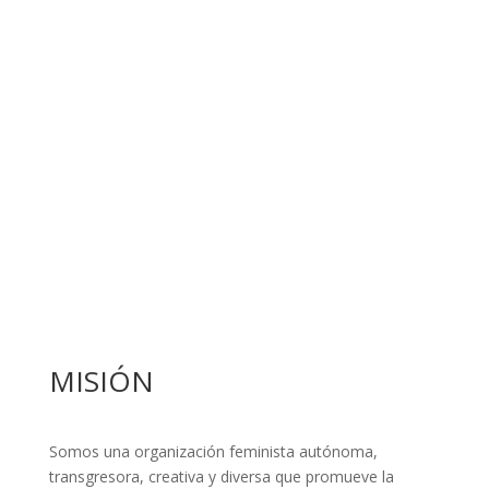
Mujeres libres de violencias:
Combatimos la violencia basada en género desde una
perspectiva integral que reconoce cómo el patriarcado,
el colonialismo, el racismo y otros sistemas de
opresión perpetúan desigualdades, abordando
intersecciones de género, clase, etnia y otros factores
para construir sociedades más justas y equitativas.
MISIÓN
Somos una organización feminista autónoma,
transgresora, creativa y diversa que promueve la