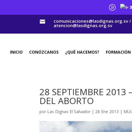
A
3
comunicaciones@lasdignas.org.sv /

atencion@lasdignas.org.sv
INICIO
CONÓZCANOS
¿QUÉ HACEMOS?
FORMACIÓN
28 SEPTIEMBRE 2013 
DEL ABORTO
por
Las Dignas El Salvador
|
28 Ene 2013
|
MUL