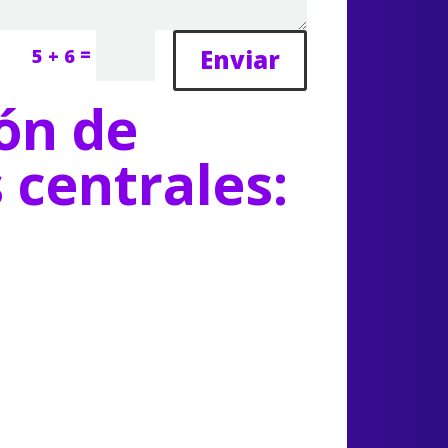
=
Enviar
5 + 6
ón de
s centrales: