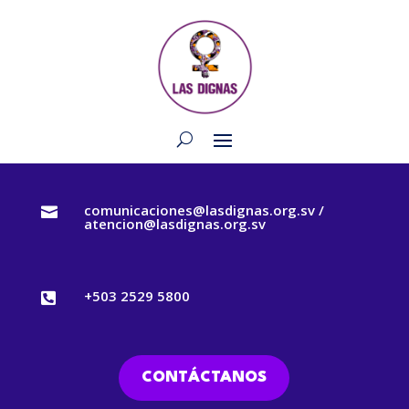
comunicaciones@lasdignas.org.sv /

atencion@lasdignas.org.sv
+503 2529 5800

CONTÁCTANOS