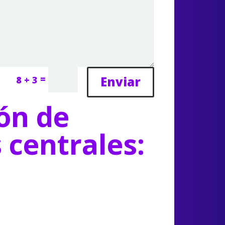
=
Enviar
8 + 3
ón de
s centrales: