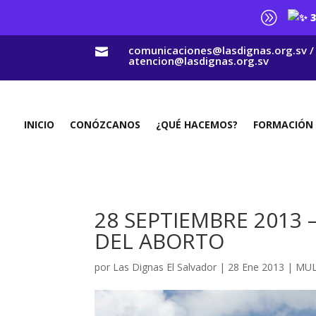
A
3
comunicaciones@lasdignas.org.sv /

atencion@lasdignas.org.sv
INICIO
CONÓZCANOS
¿QUÉ HACEMOS?
FORMACIÓN
28 SEPTIEMBRE 2013 
DEL ABORTO
por
Las Dignas El Salvador
|
28 Ene 2013
|
MUL