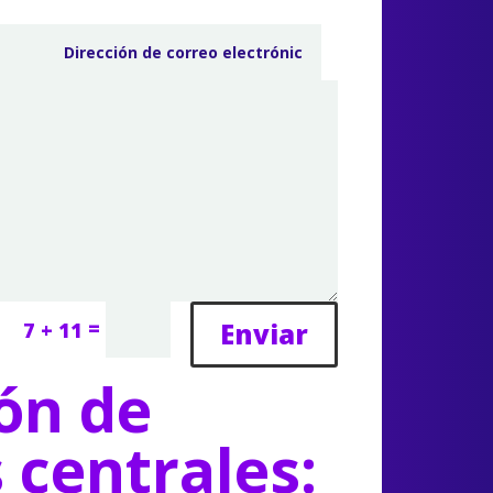
=
Enviar
7 + 11
ón de
s centrales: