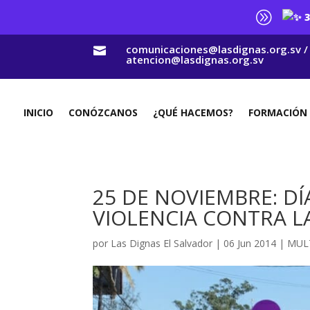
A
3
comunicaciones@lasdignas.org.sv /

atencion@lasdignas.org.sv
INICIO
CONÓZCANOS
¿QUÉ HACEMOS?
FORMACIÓN
25 DE NOVIEMBRE: D
VIOLENCIA CONTRA LA
por
Las Dignas El Salvador
|
06 Jun 2014
|
MUL