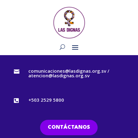
comunicaciones@lasdignas.org.sv /

atencion@lasdignas.org.sv
+503 2529 5800

CONTÁCTANOS