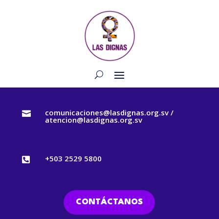
comunicaciones@lasdignas.org.sv /

atencion@lasdignas.org.sv
+503 2529 5800

CONTÁCTANOS