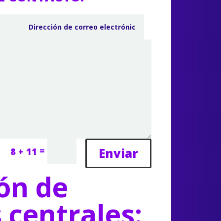
=
Enviar
8 + 11
ón de
s centrales: