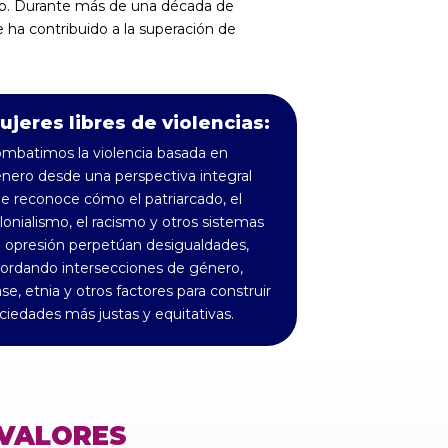
do. Durante más de una década de
ha contribuido a la superación de
ujeres libres de violencias:
mbatimos la violencia basada en
nero desde una perspectiva integral
e reconoce cómo el patriarcado, el
lonialismo, el racismo y otros sistemas
 opresión perpetúan desigualdades,
ordando intersecciones de género,
ase, etnia y otros factores para construir
ciedades más justas y equitativas.
VALORES