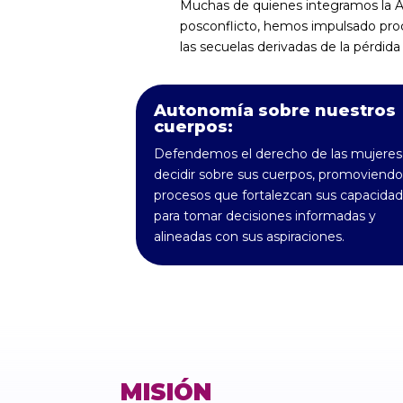
Muchas de quienes integramos la A
posconflicto, hemos impulsado proc
las secuelas derivadas de la pérdida
Autonomía sobre nuestros
cuerpos:
Defendemos el derecho de las mujeres
decidir sobre sus cuerpos, promoviendo
procesos que fortalezcan sus capacida
para tomar decisiones informadas y
alineadas con sus aspiraciones.
MISIÓN