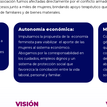
sociación fuimos afectadas directamente por el conflicto arma
esos junto a miles de mujeres, brindando apoyo terapéutico que 
 de familiares y de bienes materiales.
Autonomía económica:
M
Impulsamos la propuesta de la economía
Co
 a
feminista para visibilizar el aporte de las
gé
mujeres al sistema económico.
qu
des
Abogamos por la corresponsabilidad en
co
los cuidados, empleos dignos y un
de
sistema de protección social que
ab
favorezca la conciliación entre la vida
cl
laboral, personal y familiar.
so
VISIÓN