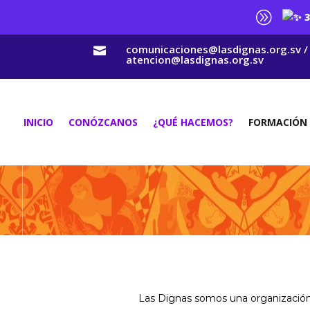
A
3
comunicaciones@lasdignas.org.sv /

atencion@lasdignas.org.sv
INICIO
CONÓZCANOS
¿QUÉ HACEMOS?
FORMACIÓN
Las Dignas somos una organización p