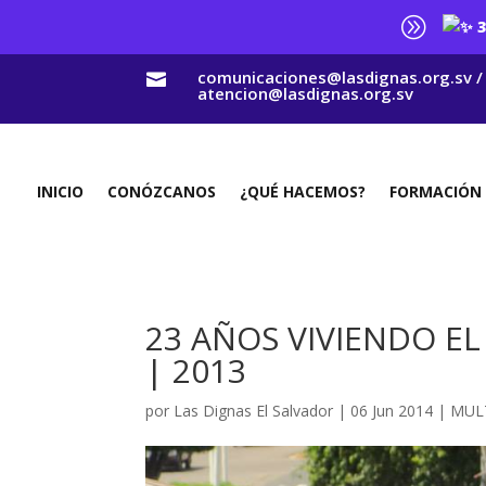
A
3
comunicaciones@lasdignas.org.sv /

atencion@lasdignas.org.sv
INICIO
CONÓZCANOS
¿QUÉ HACEMOS?
FORMACIÓN
23 AÑOS VIVIENDO EL
| 2013
por
Las Dignas El Salvador
|
06 Jun 2014
|
MUL