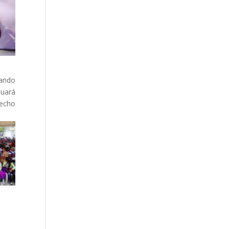
tando
nuará
recho