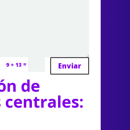
=
Enviar
9 + 13
ón de
s centrales: