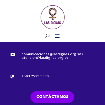
comunicaciones@lasdignas.org.sv /

atencion@lasdignas.org.sv
+503 2529 5800

CONTÁCTANOS