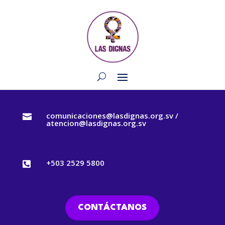
comunicaciones@lasdignas.org.sv /

atencion@lasdignas.org.sv
+503 2529 5800

CONTÁCTANOS