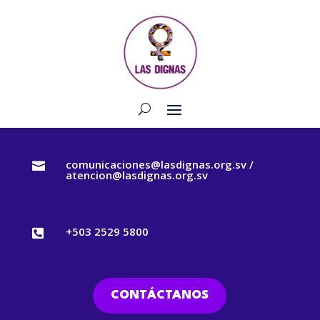
comunicaciones@lasdignas.org.sv /

atencion@lasdignas.org.sv
+503 2529 5800

CONTÁCTANOS