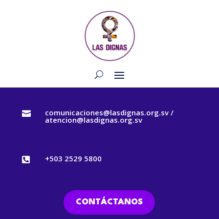
comunicaciones@lasdignas.org.sv /

atencion@lasdignas.org.sv
+503 2529 5800

CONTÁCTANOS