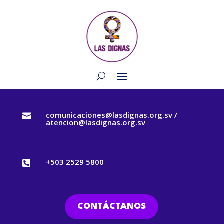
comunicaciones@lasdignas.org.sv /

atencion@lasdignas.org.sv
+503 2529 5800

CONTÁCTANOS