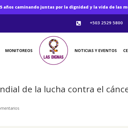
5 años caminando juntas por la dignidad y la vida de las m
+503 2529 5800

MONITOREOS
NOTICIAS Y EVENTOS
C
dial de la lucha contra el cánc
omentarios