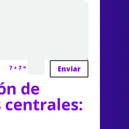
=
Enviar
7 + 7
ón de
s centrales: