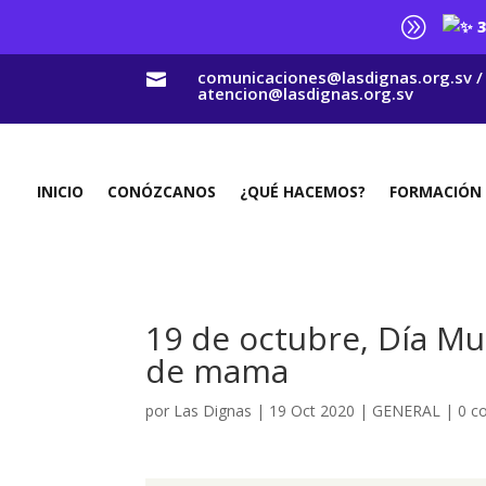
A
3
comunicaciones@lasdignas.org.sv /

atencion@lasdignas.org.sv
INICIO
CONÓZCANOS
¿QUÉ HACEMOS?
FORMACIÓN
19 de octubre, Día Mun
de mama
por
Las Dignas
|
19 Oct 2020
|
GENERAL
|
0 c