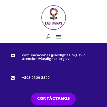
comunicaciones@lasdignas.org.sv /

atencion@lasdignas.org.sv
+503 2529 5800

CONTÁCTANOS