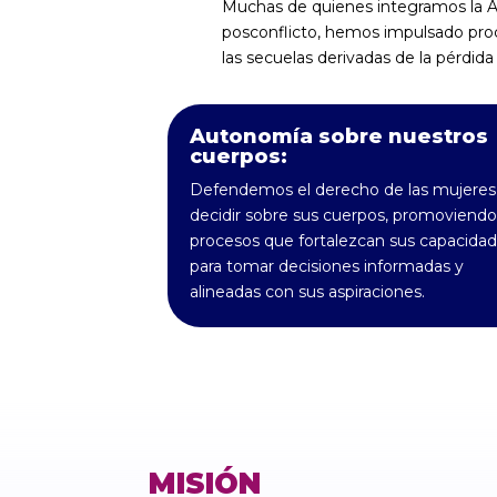
Muchas de quienes integramos la A
posconflicto, hemos impulsado proc
las secuelas derivadas de la pérdida
Autonomía sobre nuestros
cuerpos:
Defendemos el derecho de las mujeres
decidir sobre sus cuerpos, promoviendo
procesos que fortalezcan sus capacida
para tomar decisiones informadas y
alineadas con sus aspiraciones.
MISIÓN