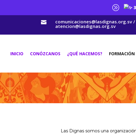
A
3
comunicaciones@lasdignas.org.sv /

atencion@lasdignas.org.sv
INICIO
CONÓZCANOS
¿QUÉ HACEMOS?
FORMACIÓN
Las Dignas somos una organización p