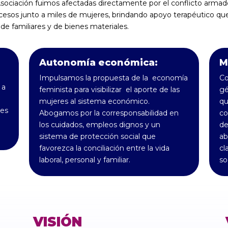
sociación fuimos afectadas directamente por el conflicto arma
esos junto a miles de mujeres, brindando apoyo terapéutico que 
 de familiares y de bienes materiales.
Autonomía económica:
M
Impulsamos la propuesta de la economía
Co
 a
feminista para visibilizar el aporte de las
gé
mujeres al sistema económico.
qu
des
Abogamos por la corresponsabilidad en
co
los cuidados, empleos dignos y un
de
sistema de protección social que
ab
favorezca la conciliación entre la vida
cl
laboral, personal y familiar.
so
VISIÓN