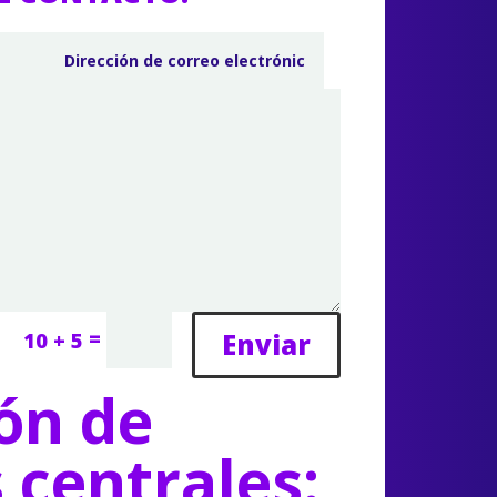
=
Enviar
10 + 5
ón de
s centrales: