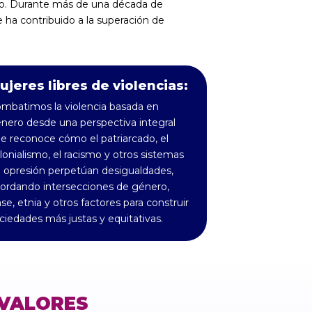
do. Durante más de una década de
ha contribuido a la superación de
ujeres libres de violencias:
mbatimos la violencia basada en
nero desde una perspectiva integral
e reconoce cómo el patriarcado, el
lonialismo, el racismo y otros sistemas
 opresión perpetúan desigualdades,
ordando intersecciones de género,
ase, etnia y otros factores para construir
ciedades más justas y equitativas.
VALORES