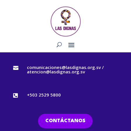
comunicaciones@lasdignas.org.sv /

atencion@lasdignas.org.sv
+503 2529 5800

CONTÁCTANOS