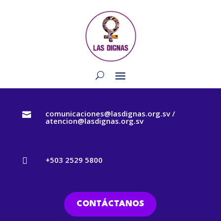
comunicaciones@lasdignas.org.sv /

atencion@lasdignas.org.sv
+503 2529 5800

CONTÁCTANOS