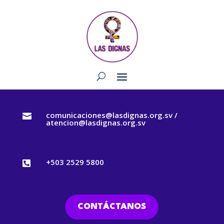
comunicaciones@lasdignas.org.sv /

atencion@lasdignas.org.sv
+503 2529 5800

CONTÁCTANOS