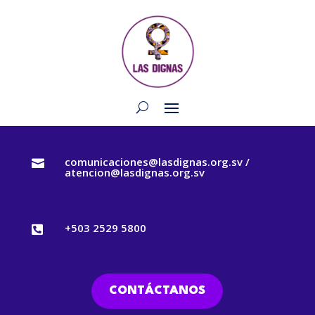
comunicaciones@lasdignas.org.sv /

atencion@lasdignas.org.sv
+503 2529 5800

CONTÁCTANOS