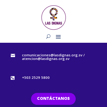
comunicaciones@lasdignas.org.sv /

atencion@lasdignas.org.sv
+503 2529 5800

CONTÁCTANOS