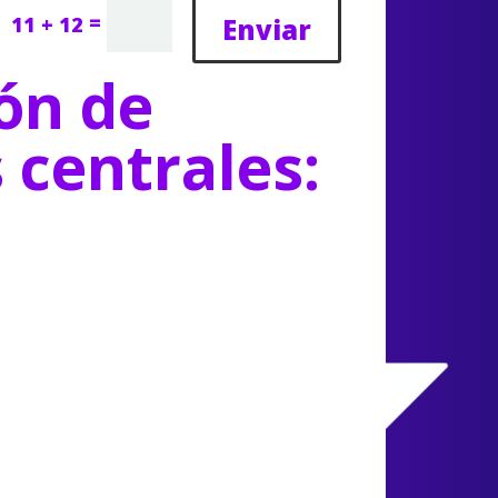
=
Enviar
11 + 12
ón de
s centrales: