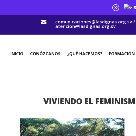
A
3
comunicaciones@lasdignas.org.sv /

atencion@lasdignas.org.sv
INICIO
CONÓZCANOS
¿QUÉ HACEMOS?
FORMACIÓN
VIVIENDO EL FEMINISM