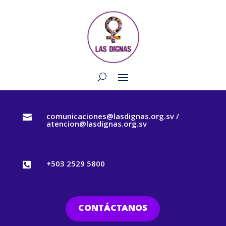
comunicaciones@lasdignas.org.sv /

atencion@lasdignas.org.sv
+503 2529 5800

CONTÁCTANOS