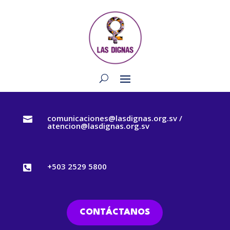
comunicaciones@lasdignas.org.sv /

atencion@lasdignas.org.sv
+503 2529 5800

CONTÁCTANOS