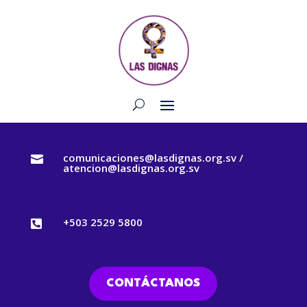
comunicaciones@lasdignas.org.sv /

atencion@lasdignas.org.sv
+503 2529 5800

CONTÁCTANOS