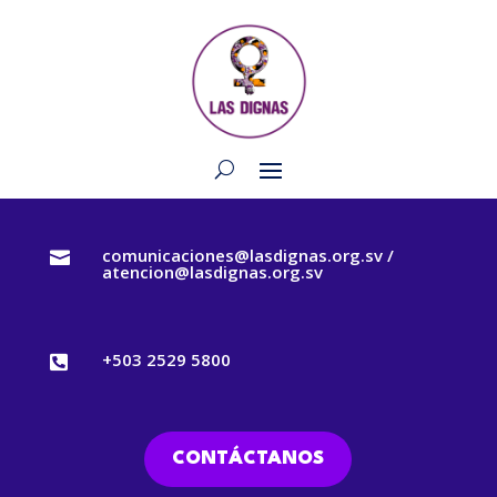
comunicaciones@lasdignas.org.sv /

atencion@lasdignas.org.sv
+503 2529 5800

CONTÁCTANOS