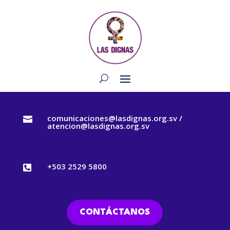
comunicaciones@lasdignas.org.sv /

atencion@lasdignas.org.sv
+503 2529 5800

CONTÁCTANOS