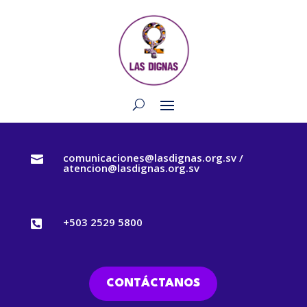
comunicaciones@lasdignas.org.sv /

atencion@lasdignas.org.sv
+503 2529 5800

CONTÁCTANOS